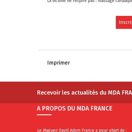
La victime ne respire pas : massage cardiaque, 
Inscri
Imprimer
Recevoir les actualités du MDA FR
A PROPOS DU MDA FRANCE
Le Maguen David Adom France a pour objet de :