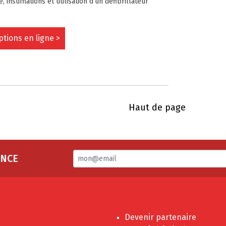
insufflations et utilisation d’un défibrillateur
ptions en ligne >
Haut de page
ANCE
Devenir partenaire