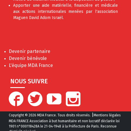
Apporter une aide matérielle, financière et médicale
aux actions internationales menées par l'association
Maguen David Adom Israël.
Devenir partenaire
Devenir bénévole
L'équipe MDA France
NOUS SUIVRE
|
Copyright © 2026 MDA France. Tous droits réservés.
Mentions légales
MDA FRANCE Association à but humanitaire et non lucratif déclarée loi
1901 n°000118428A le 21-04-1948 à la Préfecture de Paris. Reconnue