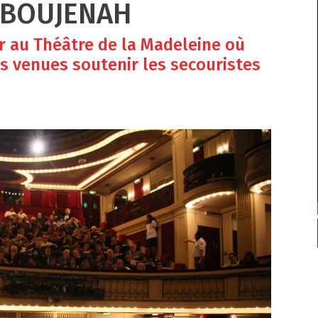
 BOUJENAH
ir au Théâtre de la Madeleine où
s venues soutenir les secouristes