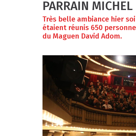
PARRAIN MICHEL
Très belle ambiance hier so
étaient réunis 650 personne
du Maguen David Adom.