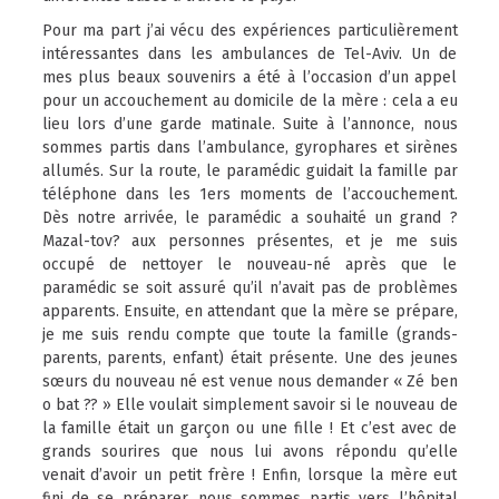
Pour ma part j’ai vécu des expériences particulièrement
intéressantes dans les ambulances de Tel-Aviv. Un de
mes plus beaux souvenirs a été à l’occasion d’un appel
pour un accouchement au domicile de la mère : cela a eu
lieu lors d’une garde matinale. Suite à l’annonce, nous
sommes partis dans l’ambulance, gyrophares et sirènes
allumés. Sur la route, le paramédic guidait la famille par
téléphone dans les 1ers moments de l’accouchement.
Dès notre arrivée, le paramédic a souhaité un grand ?
Mazal-tov? aux personnes présentes, et je me suis
occupé de nettoyer le nouveau-né après que le
paramédic se soit assuré qu’il n’avait pas de problèmes
apparents. Ensuite, en attendant que la mère se prépare,
je me suis rendu compte que toute la famille (grands-
parents, parents, enfant) était présente. Une des jeunes
sœurs du nouveau né est venue nous demander « Zé ben
o bat ?? » Elle voulait simplement savoir si le nouveau de
la famille était un garçon ou une fille ! Et c’est avec de
grands sourires que nous lui avons répondu qu’elle
venait d’avoir un petit frère ! Enfin, lorsque la mère eut
fini de se préparer, nous sommes partis vers l’hôpital