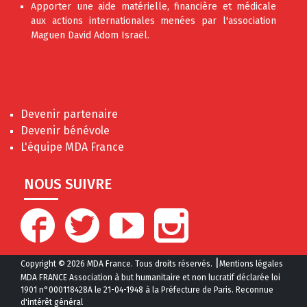
Apporter une aide matérielle, financière et médicale
aux actions internationales menées par l'association
Maguen David Adom Israël.
Devenir partenaire
Devenir bénévole
L'équipe MDA France
NOUS SUIVRE
|
Copyright © 2026 MDA France. Tous droits réservés.
Mentions légales
MDA FRANCE Association à but humanitaire et non lucratif déclarée loi
1901 n°000118428A le 21-04-1948 à la Préfecture de Paris. Reconnue
d'intérêt général